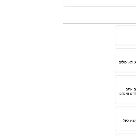
 לא יכולים
ום אתם
דש ואנחנו
וע כיול