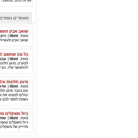
אודות כותב המאמר:
מאמרים נוספים מאת
שואב אבק תעשי
מאת:
tiloni
|
ניקי
שואב אבק תעשייתי -
כל מה שחשוב לד
מאת:
tiloni
|
צבא 
לצערנו, מיגון חלונ
להתפשר עליו. הביט
מיגון חלונות וכ
מאת:
tiloni
|
אדר
אם בעבר מיגון חלונ
יכולים למצוא את א
נשמח לספר לכם א
כיול משקלים מק
מאת:
tiloni
|
עסקי
כיול משקלים נעשה 
מדוייק של משקלים 