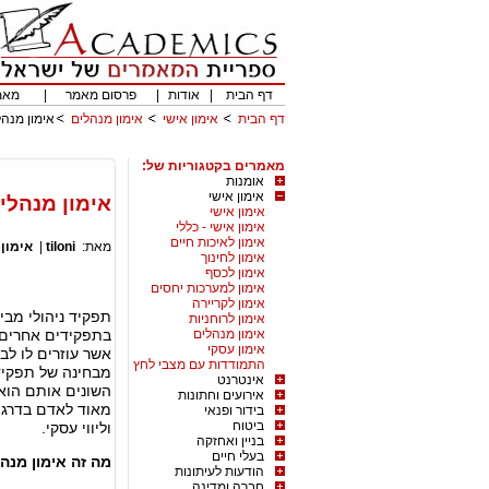
דף הבית
|
אודות
|
פרסום מאמר
|
מאמ
דף הבית
אימון אישי
אימון מנהלים
אימון מנהל
מאמרים בקטגוריות של:
אומנות
אימון אישי
אימון מנהלים
אימון אישי
אימון אישי - כללי
אימון לאיכות חיים
מאת:
tiloni
|
אימון
אימון לחינוך
אימון לכסף
אימון למערכות יחסים
אימון לקריירה
תפקיד ניהולי מבי
אימון לרוחניות
אימון מנהלים
בתפקידים אחרים, 
אימון עסקי
אשר עוזרים לו לב
התמודדות עם מצבי לחץ
מבחינה של תפקידו
אינטרנט
השונים אותם הוא
אירועים וחתונות
מאוד לאדם בדרגה 
בידור ופנאי
ביטוח
וליווי עסקי.
בניין ואחזקה
בעלי חיים
מה זה אימון מנה
הודעות לעיתונות
חברה ומדינה