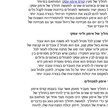
 תהליך של מעין
קורס אימון עסקי
המותאם במיוחד
שונים ובארגונים שונים. למעשה תהליך של אימון עסקי,
באופן ישיר ומאפשר למנהלים בדרגות שונות לקבל כלים
 לעזור להם לבצע את התפקיד הניהולי בצורה טובה יותר.
ים הוא אימון המותאם במיוחד להתמודדויות השונות של
י ביום יום גם מבחינה של ניהול עצמי אך גם מבחינה של
ת עובדים ועוד.
ליך של אימון וליווי עסקי
הליך שנכון לכל מנהל לעבור לא משנה אם הוא עובד
בחברה גדולה או שהוא בעל עסק קטן, אם הוא מנהל 2 עובדים או קבוצה של
, אימון וליווי עסקי זוהי סוג של מתנה שיכולה לעזור לכל
יותר בביצוע תפקידו. כמובן שיש הבדלים מסוימים בין
ם קטנים לבין אימון עסקי למנהלים בארגונים גדולים
 עם זאת הבסיס הוא אותו בסיס ומטרת האימון היא
ם שיעזרו לו להניע את העובדים בצורה טובה יותר,
כתית ורחבה יותר על כל מה שקורה, לתכנן ולנהל טוב
 ולמקסם את יכולות המנהיגות שלו בצורה טובה יותר.
אימון למנהלים
ו תהליך אשר מעביר מאמן אשר עבר בעצמו קורס אימון
ם ופרמטרים שונים אליהם צריך להתייחס בתהליך של
ליך של אימון עסקי הינו מובנה מצד אחד אך מותאם גם
ך כדי התהליך. למעשה תהליך האימון נוגע גם בדברים
ישית של המנהל, חיזוק יכולת המנהיגות שלו, להוות