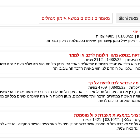
 tiloni
מאמרים נוספים בנושא אימון מנהלים
יתי
ון
|
01/03/22
|
4985
צפיות
 ניקיון יעיל בזמן קשצר תוך שימוש בטכנולוגיית ניקיון מנצחת.
עת בנושא מיגון חלונות לרכב או לממד
וביטחון
|
14/02/22
|
2112
צפיות
ות הוא חלק אינטגרלי מהיותינו ישראלים בארץ הזו. מיגון חלונות הוא מה שלא פעם אנחנו פשוט
חון שלנו ושל היקרים לנו הוא באמת הדבר החשוב ביותר
ל מה שכדאי לכם לדעת על כך
יכלות
|
08/02/22
|
4709
צפיות
ות, בין אם זה מיגון חלונות לממד ובין אם מיגון חלונות לרכב היו דברים מאוד יקרים, הרי שהי
ותה האיכות במחירים הרבה יותר משתלמים. מיגון חלונות הוא מה שאנחנו עושים בכל יום מח
ת מה שאתם צריכים לדעת.
צועי באמצעות מעבדת כיול מוסמכת
ם - כללי
|
03/10/21
|
1421
צפיות
על ידי מעבדת כיול מוסמכת, אשר ברשותה קיימים כל האמצעים והציוד המקצועי הנדרש לביצ
עד כמה שניתן.