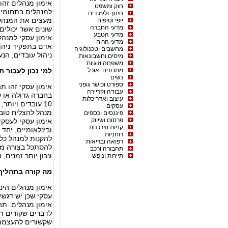
אימון מנהלים זהו
חוק ומשפט
למנהלים בתחומים 
חינוך ולימודים
מעצים את המנהל 
יופי וטיפוח
מדעי החברה
שונים אשר יכולים
מדעי הטבע
אימון עסקי למנהל
מדעי הרוח
אדם בתפקיד ניהול
מחשבים וטכנולוגיה
ניהול עובדים, הנע
מיסים וחשבונאות
משפחה וזוגיות
מתכונים ואוכל
למי נכון לעבור תה
נשים
ספורט וכושר גופני
אימון עסקי זהו ת
עבודה וקריירה
עיצוב ואדריכלות
10 עובדים ויותר
עסקים
מנהל להצליח טוב 
פיננסים וכספים
פרסום ושיווק
אימון עסקי לעסקי
קניות וצרכנות
ובינלאומיים, יחד
רוחניות
להקנות למנהל כלי
רפואה ובריאות
להסתכל בצורה מער
תחבורה ורכב
ונכון יותר זמנים,
תיירות ונופש
מה קורה בתהליך 
אימון מנהלים הינ
עסקי שכן יש דגשי
אימון מנהלים. תה
לדברים שקורים תו
שקשורים להעצמה א