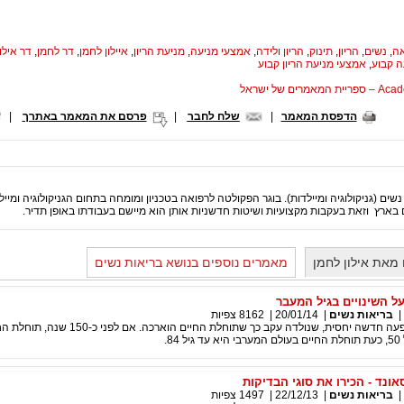
אה
,
נשים
,
הריון
,
תינוק
,
הריון ולידה
,
אמצעי מניעה
,
מניעת הריון
,
איילון לחמן
,
דר לחמן
,
דר אילו
ה קבוע
,
אמצעי מניעת הריון קבוע
המאמרים של ישראל
הדפסת המאמר
|
שלח לחבר
|
פרסם את המאמר באתרך
|
 נשים (גניקולוגיה ומיילדות). בוגר הפקולטה לרפואה בטכניון ומומחה בתחום הגניקולוגיה ומיי
ם בארץ וזאת בעקבות מקצועיות ושיטות חדשניות אותן הוא מיישם בעבודתו באופן תדיר.
מאת אילון לחמן
מאמרים נוספים בנושא בריאות נשים
על השינויים בגיל המעבר
|
בריאות נשים
|
20/01/14
|
8162
צפיות
גיל המעבר הוא תופעה חדשה יחסית, שנולדה עקב כך שתוחלת החיים הוארכה. 
8.
ונד - הכירו את סוגי הבדיקות
|
בריאות נשים
|
22/12/13
|
1497
צפיות