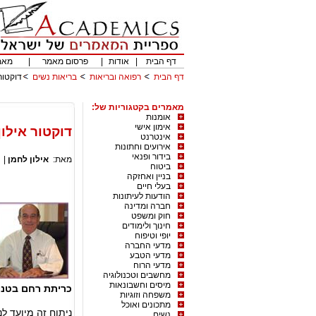
דף הבית
|
אודות
|
פרסום מאמר
|
מאמ
דף הבית
רפואה ובריאות
בריאות נשים
דוקטור
מאמרים בקטגוריות של:
אומנות
אימון אישי
דוקטור אילון
אינטרנט
אירועים וחתונות
בידור ופנאי
מאת:
אילון לחמן
|
ביטוח
בניין ואחזקה
בעלי חיים
הודעות לעיתונות
חברה ומדינה
חוק ומשפט
חינוך ולימודים
יופי וטיפוח
מדעי החברה
מדעי הטבע
מדעי הרוח
מחשבים וטכנולוגיה
מיסים וחשבונאות
כריתת רחם בטני
משפחה וזוגיות
מתכונים ואוכל
ניתוח זה מיועד ל
נשים