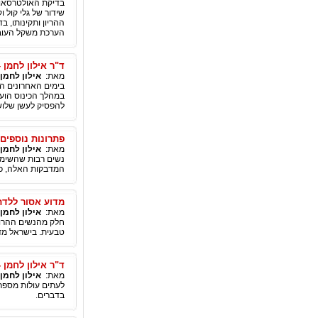
בדיקת האולטרסאונ
שידור של גלי קול 
ההריון ותקינותו, ב
הערכת משקל העובר
ד"ר אילון לחמן 
מאת:
אילון לחמן
בימים האחרונים הש
במהלך הכינוס הועל
להפסיק לעשן שלושה
פתרונות נוספים 
מאת:
אילון לחמן
נשים רבות שהשימוש
המדבקות האלה, כך
מדוע אסור ללדת 
מאת:
אילון לחמן
חלק מהנשים ההרות 
טבעית. בישראל מד
ד"ר אילון לחמן 
מאת:
אילון לחמן
לעתים עולות מספר 
בדברים.