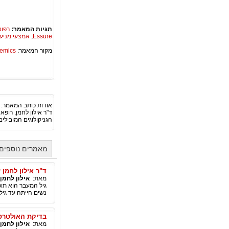
תגיות המאמר:
רפו
Essure
,
אמצעי מניע
מקור המאמר:
Academics – ספריית 
אודות כותב המאמר:
ד"ר אילון לחמן, רופא
הגניקולוגים המובילי
מאמרים נוספים 
ד"ר אילון לחמן 
מאת:
אילון לחמן
נשים הייתה עד גיל 50, כעת תוחלת החיים בעולם המערבי היא עד גיל 4
בדיקת האולטרסא
מאת:
אילון לחמן