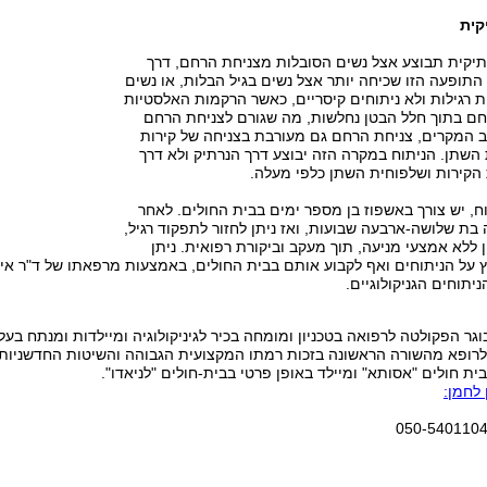
קית
יקית תבוצע אצל נשים הסובלות מצניחת הרחם, דרך
 התופעה הזו שכיחה יותר אצל נשים בגיל הבלות, או נשים
 רגילות ולא ניתוחים קיסריים, כאשר הרקמות האלסטיות
ם בתוך חלל הבטן נחלשות, מה שגורם לצניחת הרחם
ב המקרים, צניחת הרחם גם מעורבת בצניחה של קירות
השתן. הניתוח במקרה הזה יבוצע דרך הנרתיק ולא דרך
 הקירות ושלפוחית השתן כלפי מעלה.
ח, יש צורך באשפוז בן מספר ימים בבית החולים. לאחר
בת שלושה-ארבעה שבועות, ואז ניתן לחזור לתפקוד רגיל,
ן ללא אמצעי מניעה, תוך מעקב וביקורת רפואית. ניתן
ץ על הניתוחים ואף לקבוע אותם בבית החולים, באמצעות מרפאתו של ד"ר איל
ניתוחים הגניקולוגיים.
וגר הפקולטה לרפואה בטכניון ומומחה בכיר לגיניקולוגיה ומיילדות ומנתח בעל מ
רופא מהשורה הראשונה בזכות רמתו המקצועית הגבוהה והשיטות החדשניות א
ית חולים "אסותא" ומיילד באופן פרטי בבית-חולים "לניאדו".
 לחמן: