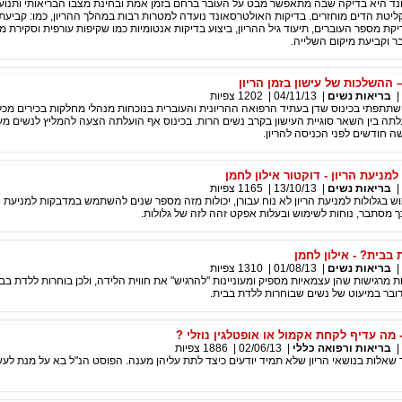
ד היא בדיקה שבה מתאפשר מבט על העובר ברחם בזמן אמת ובחינת מצבו הבריאותי ותנועות
וקליטת הדים מוחזרים. בדיקות האולטרסאונד נועדה למטרות רבות במהלך ההריון, כמו: קביעת
דיקת מספר העוברים, תיעוד גיל ההריון, ביצוע בדיקות אנטומיות כמו שקיפות עורפית וסקירת מ
 וקביעת מיקום השלייה.
– ההשלכות של עישון בזמן הריון
|
בריאות נשים
|
04/11/13
|
1202
צפיות
תתפתי בכינוס שדן בעתיד הרפואה ההריונית והעוברית בנוכחות מנהלי מחלקות בכירים מכל
תה בין השאר סוגיית העישון בקרב נשים הרות. בכינוס אף הועלתה הצעה להמליץ לנשים מע
 חודשים לפני הכניסה להריון.
למניעת הריון - דוקטור אילון לחמן
|
בריאות נשים
|
13/10/13
|
1165
צפיות
 בגלולות למניעת הריון לא נוח עבורן, יכולות מזה מספר שנים להשתמש במדבקות למניעת הר
 מסתבר, נוחות לשימוש ובעלות אפקט זהה לזה של גלולות.
בבית? - אילון לחמן
|
בריאות נשים
|
01/08/13
|
1310
צפיות
מרגישות שהן עצמאיות מספיק ומעוניינות "להרגיש" את חווית הלידה, ולכן בוחרות ללדת בב
ובר במיעוט של נשים שבוחרות ללדת בבית.
- מה עדיף לקחת אקמול או אופטלגין נוזלי ?
|
בריאות ורפואה כללי
|
02/06/13
|
1886
צפיות
שאלות בנושאי הריון שלא תמיד יודעים כיצד לתת עליהן מענה. הפוסט הנ"ל בא על מנת לע