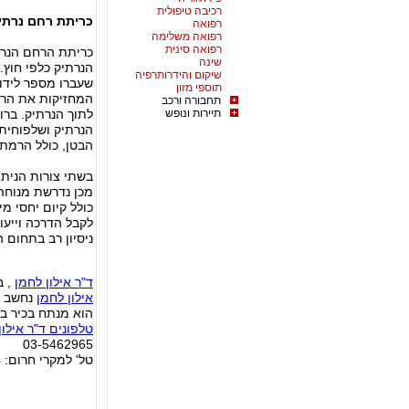
רכיבה טיפולית
כריתת רחם נרתי
רפואה
רפואה משלימה
רפואה סינית
כריתת הרחם הנרת
שינה
הנרתיק כלפי חוץ.
שיקום והידרותרפיה
שעברו מספר לידות
תוספי מזון
המחזיקות את הרח
תחבורה ורכב
תיירות ונופש
לתוך הנרתיק. ברו
הנרתיק ושלפוחית 
הבטן, כולל הרמת
בשתי צורות הניתו
מכן נדרשת מנוחה 
כולל קיום יחסי מי
לקבל הדרכה וייעו
ניסיון רב בתחום ה
ד"ר אילון לחמן
, ב
אילון לחמן
נחשב ל
הוא מנתח בכיר בב
טלפונים ד"ר אילון
03-5462965
טל' למקרי חרום: 050-5401104