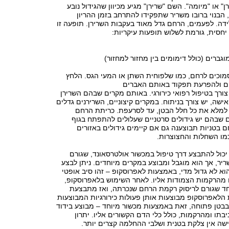
" או "מיומה". השם "שרירן" מגיע מכיוון שהגידול נובע
הבנוי ברובו משריר שתפקידו להתרחב בזמן ההריון
ידה. לפעמים, הרחם גדל מאוד בעקבות השרירן. תופעה זו
חסית, גורמת לשלוש תופעות עיקריות:
וגברים (כולל דימומים בין מחזור למחזור)
מוכים לרחם, כמו שלפוחית השתן או המעי הגס. הלחץ
ים ולהפרעת תפקוד באותם האברים
צורך בטיפול רפואי כירורגי. באותם מקרים שבהם השרירן
ישה, יש צורך בניתוח. במקרים קיצוניים, השרירנים גדלים
 למלא את כל חלל הבטן, עד לסרעפת. כריתת הרחם
 שבהם יש גידולים סרטניים שעלולים להתפתח בגוף
 בטניות תבוצענה גם אם קיימים גידולים באזורים
מו השחלות והחצוצרות.
יכול להתבצע דרך טיפול במכשור אולטרסאונד, שגורם
ר, אך הוא מוגבל ומבוצע במקרים מיוחדים. ניתן לבצע
א לא גדול מדי, באמצעות לאפרוסקופ – זהו סיב אופטי
הרקמות הצמודות אליו. לאחר השימוש בלאפרוסקופ,
חד שגורם לריסוק רקמת הרחם שנכרתה, ואז מתבצעת
הלאפרוסקופ מבוצעות אותן פעולות כירורגיות המבוצעות
בטן פתוחה, זאת באמצעות מכשור מיוחד – מבוצע בידוד
בתו ומהרקמות, כולל כלי הדם הקשורים אליו. יתרון
שה אין צלקת בטנית ושלבי ההחלמה קצרים יותר.