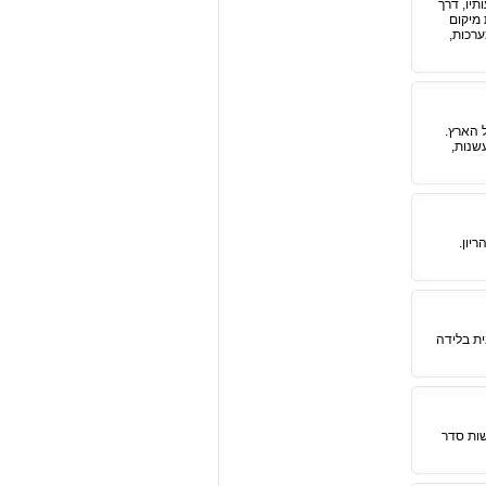
יו, דרך
 מיקום
ערכות,
 הארץ.
שנות,
יון.
ית בלידה
שות סדר