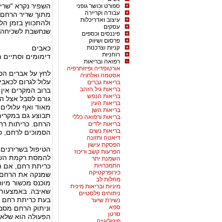
השפיר נקרא "שרירן
ספורט וכושר גופני
עבודה וקריירה
מתוך שריר הרחם, 
עיצוב ואדריכלות
ולהתכווץ בזמן הל
עסקים
שנחשבת לשכיחה י
פיננסים וכספים
פרסום ושיווק
קניות וצרכנות
כאבים
רוחניות
דימומים וסתיים מ
רפואה ובריאות
אורטופדיה ופיזותרפיה
לחץ על אברים הס
אסטמה ואלרגיה
עלול לגרום לכאב
בריאות גברים
בריאות גיל הזהב
ברוב המקרים אין 
בריאות הנפש
גורם לסבל אצל הא
בריאות העין
מאוד ואף עלולים
בריאות השן
תבוצע גם במקרים
בריאות ורפואה כללי
הרחם. כריתות רחם
בריאות ילדים
בריאות נשים
הסמוכים לרחם, כ
דיאטה ותזונה
הפסקת עישון
הטיפול בשרירנים 
הפרעות קשב וריכוז
להמסת רקמת השרי
השמנת יתר
התמכרויות
כריתת רחם, אם הו
כירופרקטיקה
שמנקה את הרחם מ
מחלות לב
מוכנס מכשור מיו
מיניות ובריאות מינית
שאיבה. באמצעות 
ניתוחים פלסטיים
בעת כריתת רחם ב
נשירת שיער
ספא
וניתוק הרחם מסבי
סרטן
הפעולה הוא שלאי
פיזיולוגייה