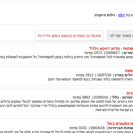
ורטל
וילה
-
וילות היוקרה
את יוסי לוי
מאמרים נוספים בנושא נופש ותיירות
פחות - מדוע דווקא וילה?
מרים
|
04/09/17
|
2473
צפיות
 נופש מפוארת לכל המשפחה? מה היתרון בוילות בצפון למשפחות? כל התשובות לשאלות במ
ופשה
ולים בארץ
|
18/07/16
|
1912
צפיות
הארץ לחופשה בלתי נשכחת, כנסו למאמר הנופש עוד היום.
יוב
נטרנט - כללי
|
02/05/16
|
3863
צפיות
פיות ביוטיוב על מנת למתג את העסק שלהם, זה מתחיל בזמרים וממשיך לבעלי עסקים גדולים /
ון את האופציה לרכוש צפיות איכותיות ממשתמשים בחו"ל הריי שהדבר יכול לתרום לכם רבות
ין קובעת ומייצרת מציאות.
אינסטגרם בזול
תות חברתיות
|
09/04/16
|
3331
צפיות
 המון עוקבים באינסטגרם לעסק שלכם או סתם לכיף? לרשותכם מידע מלא על איך לקנות עו