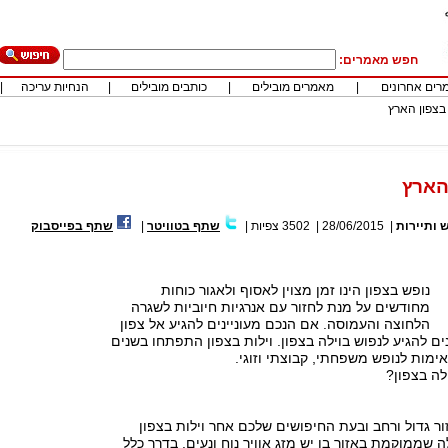
חפש מאמרים:
רים אחרונים
|
מאמרים מובילים
|
כותבים מובילים
|
הנחיות עריכה
|
 בצפון הארץ
הארץ
 ותיירות
|
28/06/2015
|
3502
צפיות
|
שתף בטוויטר
|
שתף בפייסבוק
נופש בצפון הינו זמן מצוין לאסוף ולאגור כוחות
מחודשים על מנת לחזור עם אנרגיות חיוביות לשגרה
הלחוצה והעמוסה. אם הנכם מעוניינים להגיע אל צפון
ם להגיע לנפוש בוילה בצפון. וילות בצפון התפתחו בשנים
ימות לנופש משפחתי, קבוצתי וזוגי.
לה בצפון?
זור גדול ורחב ובעת החיפושים שלכם אחר וילות בצפון
 שממוקמת באזור בו יש מזג אוויר נוח ונעים. בדרך כלל