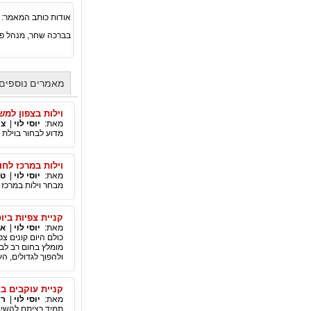
אודות כותב המאמר:
בברכה שחר, מנהל פ
מאמרים נוספים מ
וילות בצפון למש
מאת:
יוסי לוי
|
צי
מדוע לבחור בוילת
וילות במרכז לח
מאת:
יוסי לוי
|
טי
מבחר וילות במרכז 
קניית צפיות ביוט
מאת:
יוסי לוי
|
אי
כולם היום קונים צ
מומלץ בחום רב לבח
ולהפוך לגדולים, הע
קניית עוקבים ב
מאת:
יוסי לוי
|
רש
תמיד רציתם להשיג