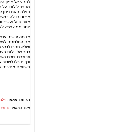
להגיע אל צפון הא
מספר לילות. על כן
הוילה האם ניתן ל
אירוח בוילה במשך
אזור גדול ועשיר ו
יותר ממה שיש לצפ
אז מה עושים עכשי
אם החלטתם לשכר 
ושלא תחכו לרגע ה
רחב של וילות בצפ
עבורכם. טרם השכ
וכך תוכלו לשכור 
השוואת מחירים ש
תגיות המאמר:
וילה
מקור המאמר:
Academics – ספריית 