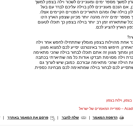
רץ למשך מספר ימים ומעוניינים לשכור וילה בצפון למשך
, אם הנכם מעוניינים ללון בוילה עליכם לברר עם בעל
לון בוילה שלו ומהם התאריכים הפנויים הקיימים אצלו.
 מספר ימים יהיה מהנה יותר מכיוון שצפון הארץ הינו
ככל שתתארחו זמן רב יותר בוילה בצפון כך תוכלו לטעום
ון הארץ להציע לכם.
ו?
אחת מהוילות בצפון מומלץ שתתחילו לחפש אחר וילה
אחרון. חיפוש מהיר באינטרנט יסייע לכם למצוא מגוון
ון ומתוך מגוון זה אתם תוכלו לבחור בוילה שהכי מתאימה
רת וילה מסוימת תבדקו אודות כל מה שתיארתי בכתבה
את הוילה שהכי מתאימה עבורכם. כמובן שיש לערוך גם
תסייע לכם לבחור בוילה שמתאימה לכם מבחינה כספית.
 בצפון
,
וילות בצפון
המאמרים של ישראל
הדפסת המאמר
|
שלח לחבר
|
פרסם את המאמר באתרך
|