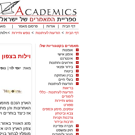
דף הבית
|
אודות
|
פרסום מאמר
|
מאמ
דף הבית
הודעות לעיתונות
נופש ותיירות
וילות
מאמרים בקטגוריות של:
אומנות
אימון אישי
וילות בצפון 
אינטרנט
אירועים וחתונות
בידור ופנאי
מאת:
יוסי לוי
|
נופש
ביטוח
בניין ואחזקה
בעלי חיים
הודעות לעיתונות
בריאות
הודעות לעיתונות - כללי
לימודים
נופש ותיירות
הארץ הנכם מוזמני
ספורט
האחרונות והן מתא
עסקים, מימון וכספים
אז כיצד בוחרים וי
צבא וביטחון
צרכנות וקניות
תרבות ובידור
מזג האוויר באזור:
חברה ומדינה
צפון הארץ הינו א
חוק ומשפט
מומלץ לבחור בוילה
חינוך ולימודים