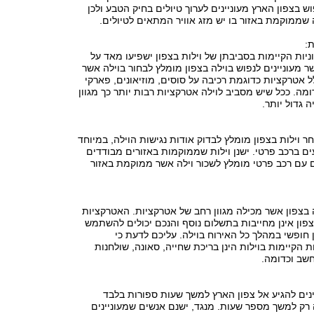
ש בצפון הארץ מעוניינים לערוך טיולים בחיק הטבע ולכן
 שממוקמת באזור בו יש מזג אוויר המתאים לטיולים.
ת:
יות הקיימות בסביבתן של וילות בצפון ישפיעו מאד על
ר מעוניינים לנפוש בוילה בצפון מומלץ לבחור בוילה אשר
 אטרקציות כדוגמת רכיבה על סוסים, מוזיאונים, פארקי
ומה. ככל שיש מסביב לוילה אטרקציות רבות יותר כך מגוון
 גדול יותר.
וילות בצפון מומלץ לבדוק אודות נגישות הוילה, במיוחד
ם ברכב פרטי. ישנן וילות שממוקמות באזורים מבודדים
 עם רכב פרטי מומלץ לשכור וילה אשר ממוקמת באזור
 בצפון אשר מכילה מגוון רחב של אטרקציות. האטרקציות
צפון אינן מחייבות בתשלום נוסף והנכם יכולים להשתמש
חופשי במהלך כל האירוח בוילה. עליכם לדעת כי
 הקיימות בוילות הינן בריכת שחייה, סאונה, שולחנות
שב וכדומה.
נים להגיע אל צפון הארץ למשך שעות ספורות בלבד
ה רק למשך מספר שעות. מנגד, ישנם אנשים שמעוניינים