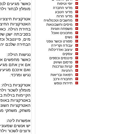
כאשר מגיעים לנפו
יופי וטיפוח
מדעי החברה
מומלץ לבחור וילה
מדעי הטבע
מדעי הרוח
אטרקציות חיצוניו
מחשבים וטכנולוגיה
האטרקציות החיצונ
מיסים וחשבונאות
משפחה וזוגיות
בחירת הוילה. כאש
מתכונים ואוכל
בסביבתה ישנן שלל
נשים
מים, פיינטבול וכד
ספורט וכושר גופני
הבחירה שלכם יהיה
עבודה וקריירה
עיצוב ואדריכלות
עסקים
נגישות הוילה:
פיננסים וכספים
כאשר מחפשים אחר 
פרסום ושיווק
אם אין אתם מגיעי
קניות וצרכנות
ואם אינכם מגיעים
רוחניות
נגיש ומרכזי.
רפואה ובריאות
תחבורה ורכב
תיירות ונופש
אטרקציות בוילה:
מומלץ לשכור וילה
הקיימות בוילות ב
באטרקציות באופן 
האטרקציות השונות
משחק, משחקי מח
אפשרות לינה:
יש אנשים שמעוניי
ורוצים לשכור ויל