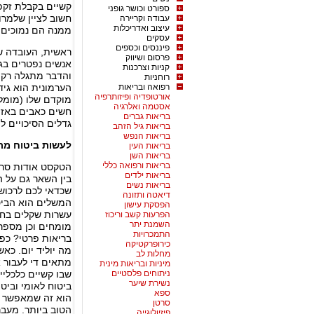
קשיים בקבלת זקפה
ספורט וכושר גופני
חשוב לציין שלמר
עבודה וקריירה
עיצוב ואדריכלות
ממנה הם נמוכים 
עסקים
פיננסים וכספים
ראשית, העובדה ש
פרסום ושיווק
אנשים נפטרים בגי
קניות וצרכנות
והדבר מתגלה רק ב
רוחניות
רפואה ובריאות
הערמונית הוא גיד
אורטופדיה ופיזותרפיה
מוקדם שלו (מומלץ
אסטמה ואלרגיה
חשים כאבים באזור
בריאות גברים
גדלים הסיכויים ל
בריאות גיל הזהב
בריאות הנפש
לעשות ביטוח מת
בריאות העין
בריאות השן
בריאות ורפואה כללי
הטקסט אודות סרט
בריאות ילדים
בין השאר גם על 
בריאות נשים
שכדאי לכם לרכוש.
דיאטה ותזונה
המשלים הוא הביטו
הפסקת עישון
עשרות שקלים בחו
הפרעות קשב וריכוז
השמנת יתר
מומחים וכן מספר 
התמכרויות
בריאות פרטי? כפי
כירופרקטיקה
מה יוליד יום. כא
מחלות לב
מתאים די לעבור א
מיניות ובריאות מינית
ניתוחים פלסטיים
שבו קשיים כלכלי
נשירת שיער
ביטוח לאומי וביט
ספא
הוא זה שמאפשר ל
סרטן
הטוב ביותר. מעבר
פיזיולוגייה