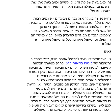
, כאב בעת שפיכת זרע, וכן קשיים וכאב בעת מתן שתן.
ות שמדובר במחלה נפוצה מאד, הרי שאחוזי התמותה
יחסית. מדוע?
היא נפוצה בעיקר אצל גברים מבוגרים - פעמים רבות
לאים הללו, מסיבות שאינן קשורות כלל לסרטן הערמונית,
ניתוח שלאחר המוות. חשוב לציין בנוסף כי סרטן
ול אשר לרוב מתפתח באופן איטי. הדבר מאפשר גילוי
 כמובן לגברים מבוגרים להיבדק באופן קבוע כאשר הם
 הפין), וכך טיפול מוקדם. ככל שהטיפול מוקדם יותר -
הצלחתו.
אים
ן הערמונית לא נועד להבהיל אתכם חו"ח, אלא להסביר
החשיבות של
ביטוח בריאות פרטי
כחלק ממערך הביטוח
 מעבר לביטוח הפרטי, קיים גם הביטוח המשלים. הביטוח
ח של קופות החולים. זהו ביטוח חשוב מאד, שכן תמורת
דש אתם מקבלים מימון עבור אבחנות אצל רופאים
טיפולים חשובים מאד. אז מדוע נדרש לרכוש ביטוח
 שאתם רואים, מקרי הסרטן הם נפוצים יחסית, ואין לדעת
שר אתם לוקים במחלה, אתם רוצים שיהיה לכם כיסוי
ת הטיפולים בבתי החולים. אינכם רוצים להגיע למצב
ים לא מאפשרים לכם לעבור את הטיפול המתאים. אמנם
וח בריאות משלים מסייעים בכך, אך ביטוח בריאות פרטי
כם לישון בשקט בידיעה שאתם יכולים לעבור את הטיפול
 לכך, ביטוח בריאות פרטי לא רק מממן את הטיפולים -