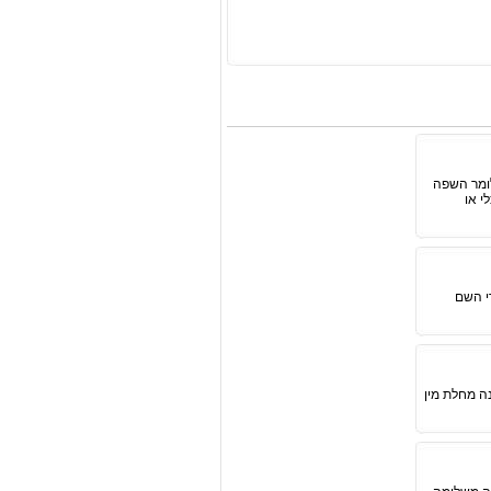
ת ביותר כיום היא שפת html שפירושה הוא Hyper Text Markup Language, כלומר השפה
 כלי או
 עומד מאחורי השם
ה מחלת מין