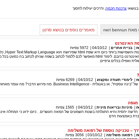
 בנושאי
צרכנות חכמה
, ודרכים יעילות לחסוך
neri ben
מאמרים נוספים בנושא סרטן
n
|
בניית אתרים
|
04/10/12
|
5972
צפיות
אחת השפות הנפוצות והשמישו
שבה נכתבים דפי האינטרנט ברובם. לימוד html מאפשר לכם ללמוד לכתוב בשפה שניתן לכתוב בה כמעט בכל
ת ואפילו בכלים גרפיים.
n
|
לימודי תעודה ומקצוע
|
04/10/12
|
6269
צפיות
BI הם ראשי תיבות של "בינה עסקית", או באנגלית - Business Intelligence. מה פירוש הדבר? מה
 מגפה
n
|
מיניות ובריאות מינית
|
04/10/12
|
1565
צפיות
חדשה יחסית והיא התגלתה בשנות השמונים של המאה העשרים. . כיום ידוע כי המחלה איננ
ברת באמצעות הדם
ודרך – טכניקה נוספת של רפואה משלימה
n
|
רפואה משלימה
|
03/10/12
|
3056
צפיות