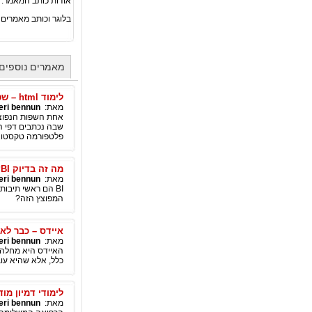
אודות כותב המאמר:
בלוגר וכותב מאמרים
מאמרים נוספים מאת nun
לימוד html – שפת האינטרנט
מאת:
eri bennun
פלטפורמה טקסטואלי
מה זה בדיוק BI?
מאת:
eri bennun
המפוצץ הזה?
איידס – כבר לא
מאת:
eri bennun
האיידס היא מחלה 
כלל, אלא שהיא עו
לימודי דמיון מ
מאת:
eri bennun