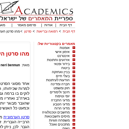
דף הבית
|
אודות
|
פרסום מאמר
|
מאמ
דף הבית
רפואה ובריאות
סרטן
מהו סרטן הער
מאמרים בקטגוריות של:
אומנות
אימון אישי
מהו סרטן הע
אינטרנט
אירועים וחתונות
בידור ופנאי
מאת:
neri bennun
|
ביטוח
בניין ואחזקה
בעלי חיים
הודעות לעיתונות
אחד מסוגי הסרטן 
חברה ומדינה
חוק ומשפט
למרות שכיחותו, ה
חינוך ולימודים
לוקים בו ברמה גב
יופי וטיפוח
בארה"ב ואחריו מע
מדעי החברה
מדעי הטבע
וכמעט כל האנשים שעברו 
מדעי הרוח
מחשבים וטכנולוגיה
מיסים וחשבונאות
סרטן הערמונית
מת
משפחה וזוגיות
הרבייה הגברית. ז
מתכונים ואוכל
הגבר. לכן, ניתן 
נשים