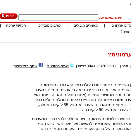
חפש מאמרים:
רים אחרונים
|
מאמרים מובילים
|
כותבים מובילים
|
הנחיות עריכה
|
מונית?
רמונית?
סרטן
|
04/10/2012
|
3043
צפיות
|
שתף בטוויטר
|
שתף בפייסבוק
השכיחים ביותר כיום בעולם כולו הוא סרטן הערמונית.
גורמים אליו אינם ברורים. נראה כי אנשים החיים במערב
וה היותר מתושבי המזרח (אחוז החולים הגבוה ביותר הוא
רב ומזרח אירופה). הסיכויים ללקות במחלה גדולים ככל
שהגבר מבוגר יותר - כמחצית מהגברים שעברו את גיל 55 לוקים במחלה,
את גיל 90 לוקים בה.
רחש בבלוטת הערמונית, שהיא חלק בלתי נפרד ממערכת
והי הבלוטה שאחראית למעשה על ייצור תאי הזרע בגוף
לזהות מקרים של סרטן הערמונית בעקבות תסמינים כגון