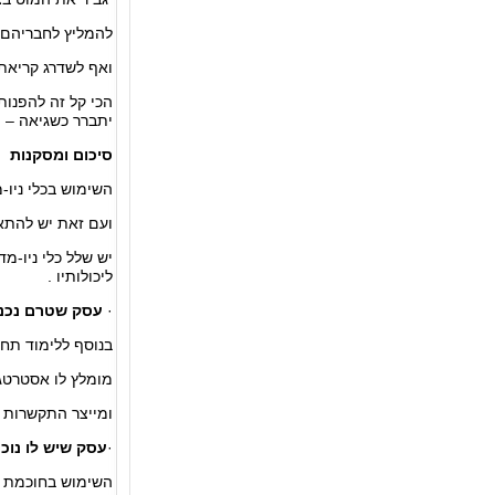
להמליץ לחבריהם
ואף לשדרג קריאת 
הכי קל זה להפנות
יתברר כשגיאה – ה
סיכום ומסקנות
השימוש בכלי ניו-מדי
ועם זאת יש להתאי
יש שלל כלי ניו-מ
ליכולותיו .
·
עסק שטרם נכנס 
בנוסף ללימוד תחום
מומלץ לו אסטרטגי
ומייצר התקשרות (Engagement) ומחויבות גבוהה בין העסק ללקוחותי
·
עסק שיש לו נוכ
השימוש בחוכמת ה