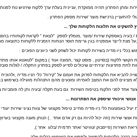
ות ומתן הפתרון תהיה ממוקדת ,עניינית בעלת ערך ללקוח שירגיש נוח לפנות 
ולי להתעניין ברכישת מוצר /שירות מספק הפתרון .
להשקיט את תלונות הלקוחות שלך ...
 / בעיה באספקת שירות /מוצר ,מומלץ לספק "לצאת " לקראת לקוחותיו בהס
,על מנת לייצר אמפטיה בגין גרימת חוסר הנוחות הזמנית ללקוחות כתוצאה מ
 בכלי ניו-מדיה בשירות לקוחות יכול לשחק לשני כיוונים הפוכים :
הקושי ללקוח (בסרטון , פוסט קצר ,תמונה ועוד ) במקום "לטאטא אותו מתחת
חות לתת פתרונות יצירתיים שיכולים לסייע לספק בפתרון התקלה / לגלות סובלנ
ה להביא את הלקוחות לפרוק את זעמם על "קירות" כלי הניו-מדיה ,ולהוכיח
לא מציגים להם את המצב לאמיתו ומונעים מהם התנהלות מועילה בשימוש במו
עד אחד לפני הלקוח בטיפוח השירות גם בעת תקלה /בעיה ותן לה פומביות ב
אנושי איכותי שיספק את הפתרונות ...
יעיל באמצעות כלי ניו-מדיה מחייב טיפול מקצועי של צוות נציגי שירות יעודי .
 אנשי שירות (וזה יכול להיות גם רק אדם אחד ..) הנותן מענה מקצועי בערוץ ה
את השירות (פייסבוק /טוויטר /אתר תדמית /בלוג אחר ),
ציה בקרב הלקוחות להמשיך ולממש את השימוש בכלים אלה ,