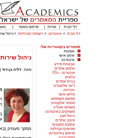
דף הבית
|
אודות
|
פרסום מאמר
|
מאמ
דף הבית
אינטרנט
רשתות חברתיות
ניהול שיר
מאמרים בקטגוריות של:
אומנות
אימון אישי
ניהול שירות
אינטרנט
אבטחת מידע
אחסון אתרים
מאת:
דליה בן-דוד
|
אינטרנט - כללי
בלוגים
בניית אתרים
דיוור אלקטרוני
מ
הכרויות
מיתוג אישי
ממשק משתמש
ה
מסחר אלקטרוני
המ
משחקי אונליין
משחקים באינטרנט
בח
ניהול תוכן
עס
עיצוב אתרים
עסקים מקוונים
מסקר מעמיק (בארה"ב) של 578 חברות נמצא ש
פורומים וקהילות
פרסום באינטרנט
קופירייטינג