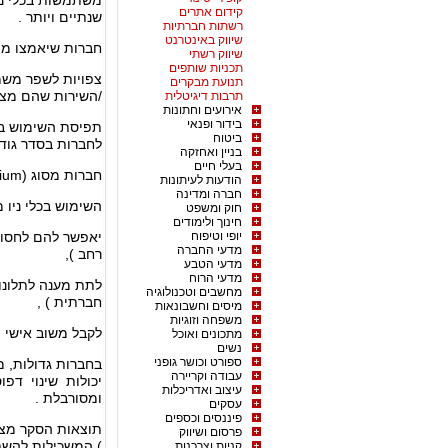
משתמשות בכלי ניו
קידום אתרים
שנתיים ויותר .
רשתות חברתיות
שיווק באינטרנט
חברות שיאמצו מתן
שיווק רשתי
תכניות שותפים
צפויות לשפר משמ
תנועת מבקרים
/השירות שהם מצי
תרבות דיגיטלית
אירועים וחתונות
בידור ופנאי
תפיסת השימוש בער
ביטוח
לחברות בסדר גודל 
בניין ואחזקה
בעלי חיים
חברות מסוג SMB (Small medium) מעצם היותן "רזות/גמישות וחסכוניות ",
הודעות לעיתונות
חברה ומדינה
השימוש בכלי ניו 
חוק ומשפט
חינוך ולימודים
יופי וטיפוח
יאפשר להם לחסוך 
מדעי החברה
רחב ),
מדעי הטבע
מדעי הרוח
לתת מענה לתלונו
מחשבים וטכנולוגיה
חברתית ) ,
מיסים וחשבונאות
משפחה וזוגיות
לקבל משוב אישי 
מתכונים ואוכל
נשים
ספורט וכושר גופני
בחברות גדולות, מ
עבודה וקריירה
יכולות שינוי דפוס
עיצוב ואדריכלות
ומסורבלת .
עסקים
פיננסים וכספים
פרסום ושיווק
) המשכילות להשתמ
קניות וצרכנות