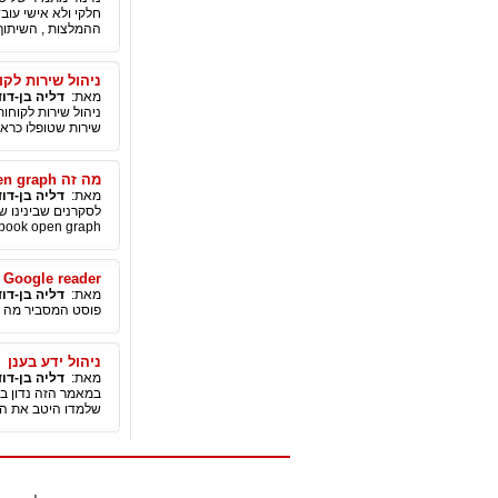
חלקי ולא אישי עוב
ההמלצות , השיתוף
ניהול שירות לקוחות ומכירו
מאת:
דליה בן-דוד
שירות שטופלו כראוי
מה זה Facebook open graph לפשוטי העם
מאת:
דליה בן-דוד
לסקרנים שבינינו ש
book open graph
Rss + Google reader - הסבר לאיש הפשוט 
מאת:
דליה בן-דוד
פוסט המסביר מה זה RSS ואיך נשתמש ב Google reader כבסיס נתונים לכל עדכוני האתרים שאנחנו רוצים
ניהול ידע בענן
מאת:
דליה בן-דוד
שלמדו היטב את הצר