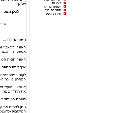
רוחניות
שלהן .
רפואה ובריאות
תחבורה ורכב
להלן מספר ת
תיירות ונופש
בדרכ
האזן תחילה ...
האזנה ל"כאבי" ות
אמפטיה – "משהו ר
האזנה הזאת היא מ
איך אתה הספק עו
לקוח הפונה לעזרה
הפתרון או לחילופ
דוגמא : מוקדי שי
את תהליך במתן ה
לעומת הטיפול בער
ניתן לפתוח את קר
הפייסבוק (כדוגמא