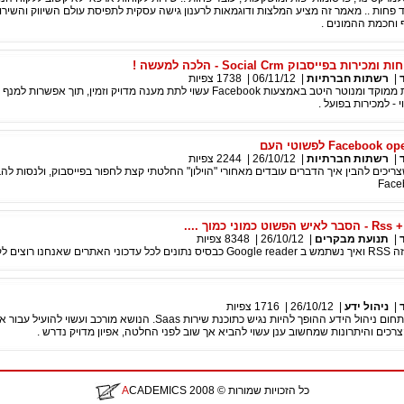
ד פחות .. מאמר זה מציע המלצות ודוגמאות לרענון גישה עסקית לתפיסת עולם השיווק והשירו
 וחכמת ההמונים .
ת בפייסבוק Social Crm - הלכה למעשה !
|
רשתות חברתיות
|
06/11/12
|
1738
צפיות
ניהול שירות לקוחות ממוקד ומנוטר היטב באמצעות Facebook עשוי לתת מענה מדויק וזמין, תוך אפשרו
 - למכירות בפועל .
|
רשתות חברתיות
|
26/10/12
|
2244
צפיות
צריכים להבין איך הדברים עובדים מאחורי "הוילון" החלטתי קצת לחפור בפייסבוק, ולנסות להב
Face
כמוני כמוך ....
|
תנועת מבקרים
|
26/10/12
|
8348
צפיות
 לקבל ביומיום .
|
ניהול ידע
|
26/10/12
|
1716
צפיות
במאמר הזה נדון בתחום ניהול הידע ההופך להיות נגיש כתוכנת שירות Saas. הנושא מורכב ועשוי להוע
כים והיתרונות שמחשוב ענן עשוי להביא אך שוב לפני החלטה, אפיון מדויק נדרש .
כל הזכויות שמורות
© 2008
CADEMICS
A