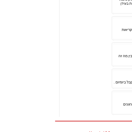
ת בעידן
ת למנף קריאות
ין מה זה
יל עבור ארגונים