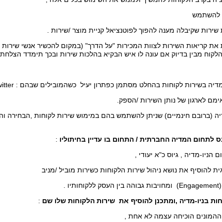
 להשתמש
שירות שקיבלה מענה להפוך לפוטנציאל קניית מוצר /שירות .
 את קריאות השירות לצוות המכירות "על הדרך" (במקום להכשיר אנשי שירות י
לקוח מבין בדיוק אם עונה לו איש הבקיא בהלכות שירות ובכך תימדד הצלחת ה
ה בשירות לקוחות בהחלט מסתמן כפתרון יעיל כשהמובילים שבהם : Facebook ,twitter,
מם לארגון של נותן השירות /הספק.
דיה (ברובם חינמיים) שניתן להשתמש בהם במימוש שירות לקוחות ,הבחירה ו
לתחום המדיה החברתית / התחום בו עדיין בחיתוליו
:
 הניו-מדיה , גיוס כ"א יעודי ,
ת להוסיף את נושא ניהול שירות הלקוחות כשירות מוביל /מניב
ו .
חות בניו-מדיה ,ומתכנן להוסיף את שירות הלקוחות שלו שם
:
המונים הוכיחה עצמה לא אחת ,