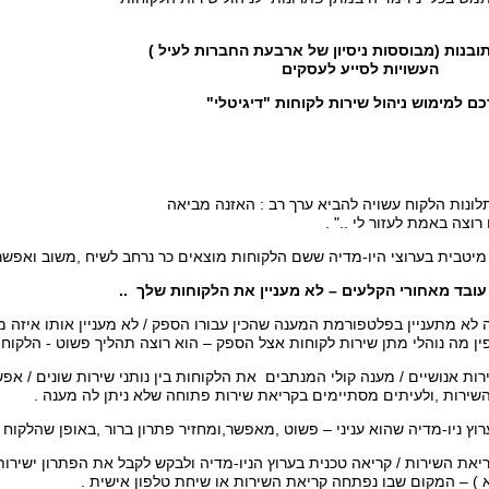
ובנות (מבוססות ניסיון של ארבעת החברות לעיל )
העשויות לסייע לעסקים
ם למימוש ניהול שירות לקוחות "דיגיטלי"
לונות הלקוח עשויה להביא ערך רב : האזנה מביאה
וצה באמת לעזור לי .." .
יטבית בערוצי היו-מדיה ששם הלקוחות מוצאים כר נרחב לשיח ,משוב ואפשרו
בד מאחורי הקלעים – לא מעניין את הלקוחות שלך ..
 לא מתעניין בפלטפורמת המענה שהכין עבורו הספק / לא מעניין אותו איזה מו
ין מה נוהלי מתן שירות לקוחות אצל הספק – הוא רוצה תהליך פשוט - הלקוח ר
רות אנושיים / מענה קולי המנתבים את הלקוחות בין נותני שירות שונים / אפ
שירות ,ולעיתים מסתיימים בקריאת שירות פתוחה שלא ניתן לה מענה .
וץ ניו-מדיה שהוא עניני – פשוט ,מאפשר,ומחזיר פתרון ברור ,באופן שהלקוח ב
יאת השירות / קריאה טכנית בערוץ הניו-מדיה ולבקש לקבל את הפתרון ישירו
 ) – המקום שבו נפתחה קריאת השירות או שיחת טלפון אישית .