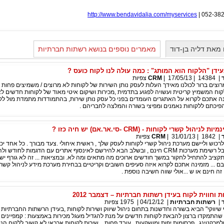
http://www.bendavidalia.com/myservices
| 052-38
מאת דליה בן-דוד
מאמרים נוספים בנושא רשתות חברתיות
ידן "הלקוח הוא המותג" : כמה עולה לנו לקוח כועס ?
|
14384
|
17/05/13
|
CRM
צפיות
וצים ברור לכולנו מאידך העלות לעסק נותן השירות של לקוחות לא מרוצים / משמיצים פחות 
קוח המשמיץ קריטית ועשויה לפגוע בתדמית ,מכירות ושיקום איטי מאוד של לקוחות חדשים לאו
נה אתכם לקרוא על האתגרים העומדים בפני כל עסק נותן שירות, בהתמודדות מתמדת מול לק
פיכתם ללקוחות נאמנים ומפיצי בשורה והמלצה לחבריהם .
ול קשרי לקוחות - (CRM -סי.אר.אם) יש חיה כזו ?
|
1842
|
31/01/13
|
CRM
צפיות
כוש וליישם מערכת ניהול קשרי לקוחות לעסק שלך , ראשית איחולי .צעד מבורך . כל אחד יכו
שאילתא בגוגל ולקבל רשימת מערכות CRM חינם , ובשלב הבא להירשם לאינסוף אתרים עם הדגמות לח
התקציב להתחיל לחקור במשך חודשים ארוכים מה מתאים ומה לא. ובמציאות ... זה לא גורף יש
ם ... מזמינה אתכם לקרוא איזה סעיפים חשובים וקריטיים בבחירת מערכת מידע לניהול קשרי
ה חינם או ש ...אולי שווה חשיבה נוספת .
ת וחווית לקוח בעידן רשתות חברתיות – דצמבר 2012
|
רשתות חברתיות
|
04/12/12
|
1975
צפיות
 שיווקי" הביא בשורה וחדשנות בתחום ניהול שיווק ושירות לקוחות ,בעידן הרשתות החברתיות 
שהתמקדו ברצון להבאת לקוחות חדשים על מנת להגדיל מעגל מכירות באמצעות : קמפיינים נ
מרקטינג , פרסומות יפות ומושקעות , עובד פחות .. שירות לקוחות ארכאי לא קשוב ללקוח הנ