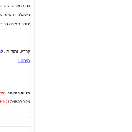
גם במקרה הזה :ס
בשאלה : באיזה ער
יחזיר תמונה ברור
קרדיט ותודות :
למ
תיהנו !
תגיות המאמר:
שירו
מקור המאמר:
Academics – ספריית 