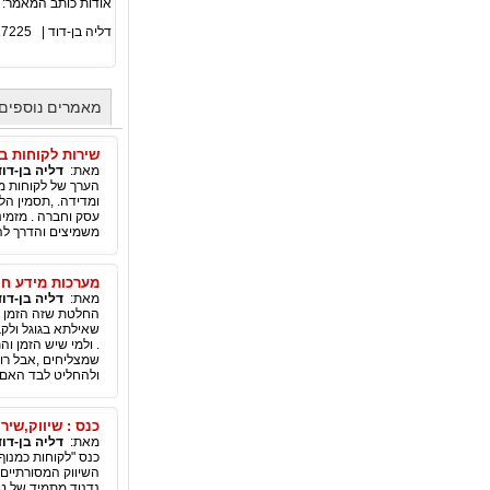
אודות כותב המאמר:
דליה בן-דוד |
27225
מאמרים נוספים 
שירות לקוחות בע
מאת:
דליה בן-דוד
הערך של לקוחות מר
ומדידה. ,תסמין הל
עסק וחברה . מזמי
משמיצים והדרך לה
מערכות מידע חינמיות לניה
מאת:
דליה בן-דוד
החלטת שזה הזמן לר
. ולמי שיש הזמן ו
שמצליחים ,אבל רוב
ולהחליט לבד האם ז
כנס : שיווק,שירו
מאת:
דליה בן-דוד
כנס "לקוחות כמנוף
השיווק המסורתיים 
נדנוד מתמיד של טל