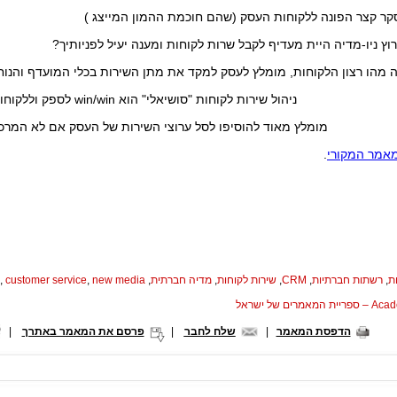
קר קצר הפונה ללקוחות העסק (שהם חוכמת ההמון המייצג )
וץ ניו-מדיה היית מעדיף לקבל שרות לקוחות ומענה יעיל לפניותיך?
ה מהו רצון הלקוחות, מומלץ לעסק למקד את מתן השירות בכלי המועדף והנוח
ניהול שירות לקוחות "סושיאלי" הוא win/win לספק וללקוחותיו ,
מומלץ מאוד להוסיפו לסל ערוצי השירות של העסק אם לא המרכז
אמר המקורי
.
ת
,
רשתות חברתיות
,
CRM
,
שירות לקוחות
,
מדיה חברתית
,
new media
,
customer service
,
המאמרים של ישראל
הדפסת המאמר
|
שלח לחבר
|
פרסם את המאמר באתרך
|