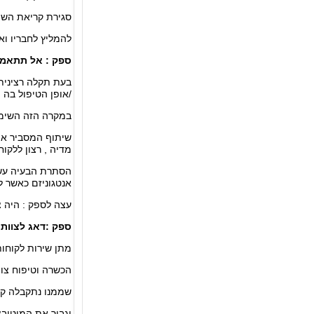
סגירת קריאת השיר
להמליץ לחבריו וא
ספק : אל תתאמץ 
בעת תקלה רצינית
/אופן הטיפול בה 
במקרה הזה השימוש
שיתוף המסביר את 
מדיה , רצון ללקו
הסתרת הבעיה עשוי
אנטגוניזם כאשר 
עצה לספק : היה צ
ספק :דאג לצוות 
מתן שירות לקוחות 
הכשרה וטיפוח צוות
שממנו נתקבלה קרי
יגביר את המוטיב