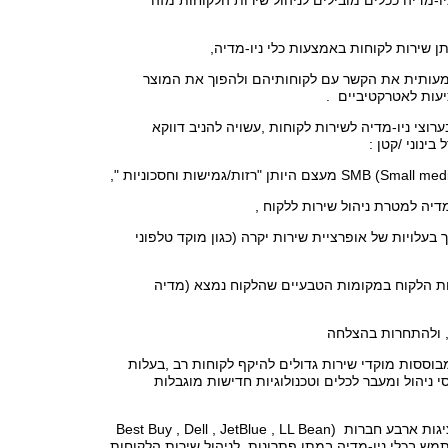
-מדיה ככלים מובילים לניהול שירות הלקוחות מזה
 שירות לקוחות באמצעות כלי ניו-מדיה,
עותית את הקשר עם לקוחותיהם ולהפוך את המוצר
עות לאטרקטיביים .
וצי ניו-מדיה לשירות לקוחות ,עשויה להניב דווקא
בינוני /קטן :
מדיה למטרת ניהול שירות ללקוח ,
בעלויות של אופרציית שירות יקרה (כגון מוקד טלפוני
ת הלקוח במקומות הטבעיים שהלקוח נמצא (מדיה
, ולהתחרות בהצלחה
בוססות מוקדי שירות גדולים להיקף לקוחות רב ,בעלות
י ניהול ומעבר לכלים וטכנולוגיות חדישות מוגבלות
תוצאות הסקר מציגות ארבע חברות (Best Buy , Dell , JetBlue , LL Bean
ש בכלי ניו-מדיה במתן פתרונות לניהול שירות הלקוחות