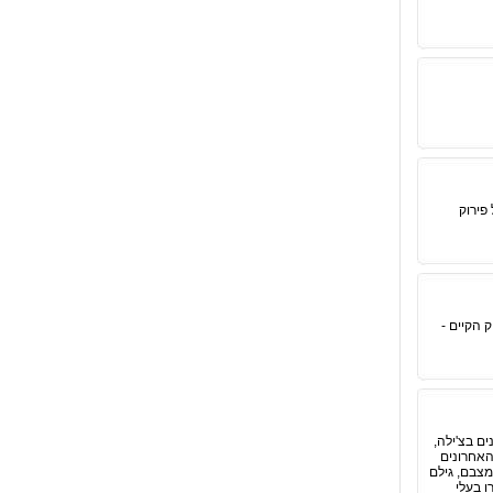
פירוק
 הקיים -
צופה בת שש שנים בצ'ילה,
האחרונים
מצבם, גילם
פיו מכרו בעלי