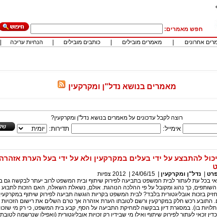
חפש מאמרים:
רים אחרונים
|
מאמרים מובילים
|
כותבים מובילים
|
הנחיות עריכה
|
מאמרים בנושא נדל"ן ומקרקעין
רוצה לקבל עדכונים על מאמרים בנושא נדל"ן ומקרקעין?
אימייל:
תדירות:
יכול להתבצע על ידי בעלים במקרקעין ולא על ידי בעל הערת אזהרה
ט
פרט
|
נדל"ן ומקרקעין
|
24/06/15
|
2012
צפיות
אי בכל עת לעתור לבית המשפט בתביעה לפירוק שיתוף ובית המשפט לרוב יעתר לבקשה גם 
שותפים, כך נהוג ומקובל על פי ההלכה הנוהגת. אולם, נשאלת השאלה, האם הזכות לתבוע פ
זיק בזכות אובליגטורית בלבד? לבית המשפט בקריות הוגשה תביעה לפירוק שיתוף במקרקעין
ם. התובע רכש חלק במקרקעין ורשם לטובתו הערת אזהרה אך טרם השלים את רישום הזכויות 
תלויות בו). במסגרת דיון בבקשה למחיקת התביעה על הסף, קבע בית המשפט, כי רק מי שזכויו
ין זכאי לעתור לפירוק שיתוף ואילו מי שבידיו רק זכויות אובליגטורית (ואפילו שנרשמה לטובת