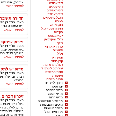
אזהרה), אינו זכאי 
דיני עבודה
למאמר המלא...
דיני עסקים
דיני תאגידים
דיני תעבורה
הגבלים עסקיים
הדירה תימכר 
הגירה
מאת:
עו"ד דן הל
חוק ומנהל
בית המשפט הורה על
חוק ומשפט - כללי
למאמר המלא...
חקירות
ייעוץ משפטי
נדל"ן ומקרקעין
פירוק שיתוף 
נזיקין
מאת:
עו"ד דן הל
סדר דין אזרחי
בית המשפט קבע, כי
פטנטים
השיתוף על ידי מכר
פלילי
למאמר המלא...
פסקי דין
קנין רוחני
רשלנות רפואית
שירותים לעורכי דין
מדוע יש לתקן
תורת המשפט
מאת:
עו"ד דן הל
תקשורת
רבות דובר על הצעת
תרגום משפטי
הכיצד?
חינוך ולימודים
למאמר המלא...
יופי וטיפוח
מדעי החברה
מדעי הטבע
זיכרון דברים 
מדעי הרוח
מאת:
עו"ד דן הל
מחשבים וטכנולוגיה
מיסים וחשבונאות
נדהמו לגלות, כי 
משפחה וזוגיות
השתלטו על הדירה 
מתכונים ואוכל
נשים