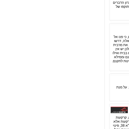
ון הדברים
תוקפו של
כי פנו אל
אלה, דרשו
ע את מרבית
ן יש אין
בבית ואילו
נם וממילא
נות לתקנם.
. על מנת
, קרקעות
רקעות אלא
גם מבנים שונים וכל הקשור בהם. עורך דין מקרקעין עוסק בתחומים כמו אישורי בנייה, תוספות בנייה, תוכניות תמ"א 38, פינוי