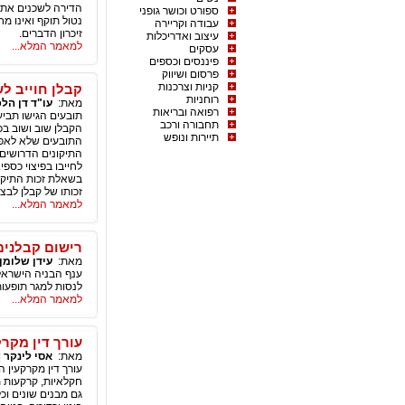
הדירה לשכנים את ה
ספורט וכושר גופני
נטול תוקף ואינו מ
עבודה וקריירה
זיכרון הדברים.
עיצוב ואדריכלות
למאמר המלא...
עסקים
פיננסים וכספים
פרסום ושיווק
קניות וצרכנות
קבלן חוייב לש
רוחניות
מאת:
עו"ד דן הל
רפואה ובריאות
תובעים הגישו תביע
תחבורה ורכב
הקבלן שוב ושוב בכ
תיירות ונופש
התובעים שלא לאפשר
התיקונים הדרושים 
לחייבו בפיצוי כספ
בשאלת זכות התיקון
זכותו של קבלן לבצ
למאמר המלא...
רישום קבלנים
מאת:
עידן שלומן
ענף הבניה הישראלי
לנסות למגר תופעות
למאמר המלא...
עורך דין מקרק
מאת:
אסי לינקר
|
עורך דין מקרקעין 
חקלאיות, קרקעות מ