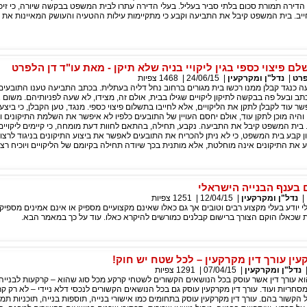
דירה תמורת סכום בלתי סביר בעליל. בעלי הדירה עתרו לבית המשפט בבקשה שיורה, כי זיכר
חייב. בית המשפט קיבל את התביעה וקבע כי מתקיימות עילות ההטעיה והעושק המאיינות את 
לם פיצוי כספי בגין ליקויי בניה שלא תיקן - מאת עו"ד דן הלפרט
פרט
|
נדל"ן ומקרקעין
|
24/06/15
|
1468
צפיות
ה כנגד קבלן ממנו רכשו בית מגורים ברחוב נחל דליה בעתלית. בכתב התביעה טענו התובעים, 
תב ובעל פה בבקשה לתיקון ליקויים שגילו בבית, אולם זה, מצידו, לא שעה לפניותיהם. משום 
 עוד לקבלן לתקן את הליקויים, אלא לחייבו בתשלום פיצוי כספי. מנגד, טען הקבלן, כי ביצ
והיה מוכן לתקן עוד, אולם יחסם העויין של התובעים כלפיו לא איפשר את השלמת התיקונים ולכ
י. בית המשפט קיבל את התביעה. נקבע, תחילה, בהתאם לחוות דעת מומחה, כי קיימים ליקויים 
 קבע בית המשפט, כי לא ניתן להכריח את התובעים לאפשר את ביצוע התיקונים בניגוד לרצו
ע את התיקונים אינה מוחלטת, אלא מותנית בכך שיודה תחילה בקיומם של הליקויים ויוכיח רצי
 בענף הבנייה הישראלי
|
נדל"ן ומקרקעין
|
12/04/15
|
1251
צפיות
 יודע בעלי מקצוע רבים וטובים אך גם כאלו שאינם מקצועיים מספיק או אינם אמינים מספיק
 שכאלו הוקם הצורך ברישום קבלנים כמורשים להיקרא כאלו. עוד על כך במאמר הבא.
עין עורך דין מקרקעין – לכל שטח יש חוק!
נדל"ן ומקרקעין
|
07/04/15
|
1291
צפיות
הוא עורך דין אשר עוסק בכל הנושאים הקשורים לשטחי קרקע מכל סוג שהוא – קרקעות לבנייה
סחריות ועוד. עורך דין מקרקעין עוסק גם בכל הנושאים הקשורים לנכסי דלא ניידי – לא רק ק