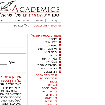
דף הבית
|
אודות
|
פרסום מאמר
|
מאמ
דף הבית
חוק ומשפט
נדל"ן ומקרקעין
מאמרים בקטגוריות של:
אומנות
אימון אישי
אינטרנט
אירועים וחתונות
בידור ופנאי
ביטוח
בניין ואחזקה
בעלי חיים
שמך:
הודעות לעיתונות
חברה ומדינה
חוק ומשפט
אובדן כושר עבודה
פירוק שיתוף 
איכות הסביבה
עו"ד דן הלפר
ביטוח
מאת:
עו"ד דן הל
בנקאות
שותף במקרקעין זכ
גישור ובוררות
התנגדות מצד יתר ה
דיני אינטרנט
מוקנית גם למי שמח
דיני חוזים
בכפר מג'ד אל כרו
דיני ירושה
(בשל סיבות שאינן 
דיני מיסים
במקרקעין רשומות כד
דיני משפחה