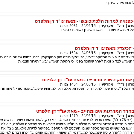
לתבוע פירוק שיתוף.
כפנויה למרות הלכת כובשי - מאת עו"ד דן הלפרט
פרט
|
נדל"ן ומקרקעין
|
24/06/15
|
2031
צפיות
 מימוש זכויות חייב ואשתו שאינן רשומות בטאבו
- הכיצד? מאת עו"ד דן הלפרט
פרט
|
נדל"ן ומקרקעין
|
24/06/15
|
1634
צפיות
 עדיפה אופציית החלוקה "בעין", כפי שאף מורה חוק המקרקעין. ברם, בסופו של יום הורה על 
 המגרש לצד ג' וזאת לאחר שהוכח בפניו, כי חלוקת המגרש "בעין" תגרור הוצאות
 את חוק השכירות וכיצד- מאת עו"ד דן הלפרט
פרט
|
נדל"ן ומקרקעין
|
24/06/15
|
1454
צפיות
ה של ח"כ סתו שפיר לתיקון חוק השכירות, אולם ראוי למחוקק שיפעל באופן יסודי לתיקון החוק
בחדר המדרגות אינו מחייב - מאת עו"ד דן הלפרט
פרט
|
נדל"ן ומקרקעין
|
24/06/15
|
1279
צפיות
בעלי דירה מבוגרים (בני 76 ו- 80) ששבו ארצה לדירתם ברחוב דנגור 4 בבני ברק, לאחר שהות ר
דירתם הוחרבה ונהרסה ומפתחות הדלת הוחלפו. פגישה אקראית עם שכניהם העלתה, כי אלה 
ועשו בה שימוש במשך מספר שנים. השכנים לא הסתפקו בפלישה לדירה, אלא גם ניצלו את 
ותשישותם של בעלי הדירה (לאחר טיסה שנמשכה למעלה מ- 24 שעות) והחתימו אותם על זיכרון דברים ל